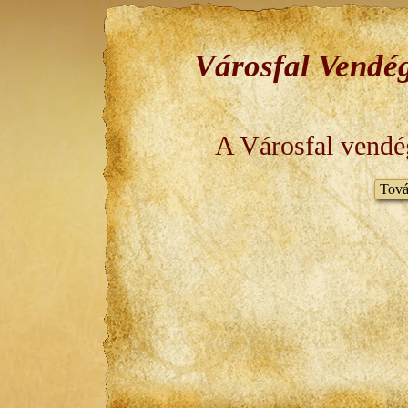
Városfal Vendé
A Városfal vendég
Tová